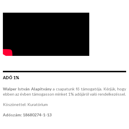
ADÓ 1%
Walper István Alapítvány
a csapatunk fő támogatója. Kérjük, hogy
ebben az évben támogasson minket 1% adójáról való rendelkezéssel.
Köszönettel: Kuratórium
Adószám: 18680274-1-13