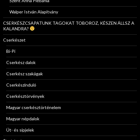
Szent Anna Plébánia
Walper István Alapítvány
CSERKÉSZCSAPATUNK TAGOKAT TOBOROZ, KÉSZEN ÁLLSZ A
KALANDRA?
Cserkészet
Bi-Pi
Cserkész dalok
Cserkész szakágak
Cserkészinduló
Cserkésztörvények
Magyar cserkésztörténelem
Magyar népdalok
Út- és sípjelek