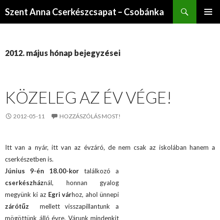
Keresés
Szent Anna Cserkészcsapat – Csobánka
KILÉPÉS
ELSŐDL
A
MENÜ
TARTALOMBA
2012. május hónap bejegyzései
KÖZELEG AZ ÉV VÉGE!
2012-05-11
HOZZÁSZÓLÁS MOST!
Itt van a nyár, itt van az évzáró, de nem csak az iskolában hanem a
cserkészetben is.
Június 9-én 18.00-kor
találkozó a
cserkészház
nál, honnan gyalog
megyünk ki az
Egri vár
hoz, ahol ünnepi
zárótűz
mellett visszapillantunk a
mögöttünk álló évre. Várunk mindenkit