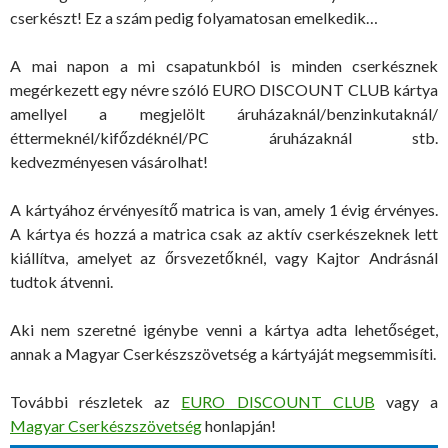
cserkészt! Ez a szám pedig folyamatosan emelkedik…
A mai napon a mi csapatunkból is minden cserkésznek
megérkezett egy névre szóló EURO DISCOUNT CLUB kártya
amellyel a megjelölt
áruházaknál/benzinkutaknál/
éttermeknél/kifőzdéknél/PC áruházaknál stb.
kedvezményesen vásárolhat!
A kártyához érvényesítő matrica is van, amely 1 évig érvényes.
A kártya és hozzá a matrica csak az aktív cserkészeknek lett
kiállítva, amelyet az őrsvezetőknél, vagy Kajtor Andrásnál
tudtok átvenni.
Aki nem szeretné igénybe venni a kártya adta lehetőséget,
annak a Magyar Cserkészszövetség a kártyáját megsemmisíti.
További részletek az
EURO DISCOUNT CLUB
vagy a
Magyar Cserkészszövetség
honlapján!