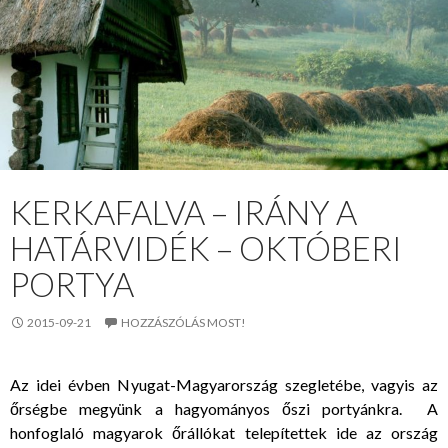
KERKAFALVA – IRÁNY A
HATÁRVIDÉK – OKTÓBERI
PORTYA
2015-09-21
HOZZÁSZÓLÁS MOST!
Az idei évben Nyugat-Magyarország szegletébe, vagyis az
őrségbe megyünk a hagyományos őszi portyánkra. A
honfoglaló magyarok őrállókat telepítettek ide az ország