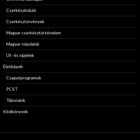
Cserkészinduló
Cserkésztörvények
Magyar cserkésztörténelem
Magyar népdalok
Út- és sípjelek
Életképek
Csapatprogramok
PCST
Táboraink
Kézikönyvek