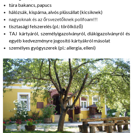
túra bakancs, papucs
hálózsák, kispárna, alvós plüssállat (kicsiknek)
nagyoknak és az őrsvezetőknek polifoam!!!
tisztasági felszerelés (pl.: törölköző)
TAJ kártyáról, személyigazolványról, diákigazolványról és
egyéb kedvezményre jogosító kártyákról másolat
személyes gyógyszerek (pl.: allergia, elleni)