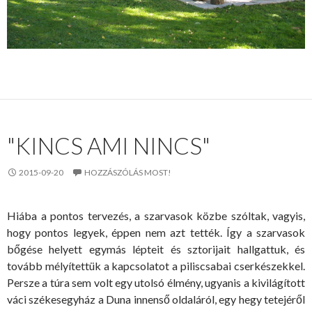
"KINCS AMI NINCS"
2015-09-20
HOZZÁSZÓLÁS MOST!
Hiába a pontos tervezés, a szarvasok közbe szóltak, vagyis,
hogy pontos legyek, éppen nem azt tették. Így a szarvasok
bőgése helyett egymás lépteit és sztorijait hallgattuk, és
tovább mélyítettük a kapcsolatot a piliscsabai cserkészekkel.
Persze a túra sem volt egy utolsó élmény, ugyanis a kivilágított
váci székesegyház a Duna innenső oldaláról, egy hegy tetejéről