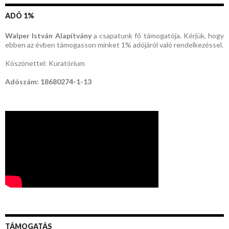
ADÓ 1%
Walper István Alapítvány
a csapatunk fő támogatója. Kérjük, hogy
ebben az évben támogasson minket 1% adójáról való rendelkezéssel.
Köszönettel: Kuratórium
Adószám: 18680274-1-13
TÁMOGATÁS