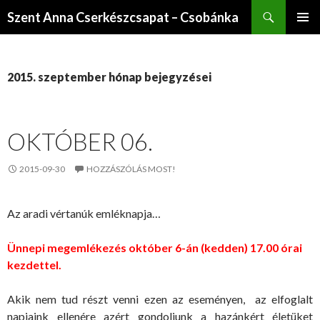
Keresés
Szent Anna Cserkészcsapat – Csobánka
KILÉPÉS
ELSŐDL
A
MENÜ
TARTALOMBA
2015. szeptember hónap bejegyzései
OKTÓBER 06.
2015-09-30
HOZZÁSZÓLÁS MOST!
Az aradi vértanúk emléknapja…
Ünnepi megemlékezés október 6-án (kedden) 17.00 órai
kezdettel.
Akik nem tud részt venni ezen az eseményen, az elfoglalt
napjaink ellenére azért gondoljunk a hazánkért életüket