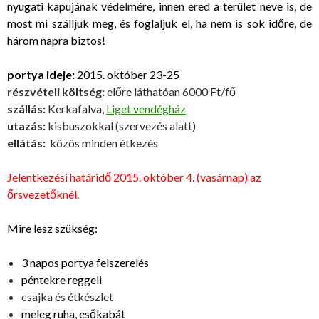
nyugati kapujának védelmére, innen ered a terület neve is, de
most mi szálljuk meg, és foglaljuk el, ha nem is sok időre, de
három napra biztos!
portya ideje:
2015. október 23-25
részvételi költség:
előre láthatóan 6000 Ft/fő
szállás:
Kerkafalva,
Liget vendégház
utazás:
kisbuszokkal (szervezés alatt)
ellátás:
közös minden étkezés
Jelentkezési határidő 2015. október 4. (vasárnap) az
őrsvezetőknél.
Mire lesz szükség:
3 napos portya felszerelés
péntekre reggeli
csajka és étkészlet
meleg ruha, esőkabát