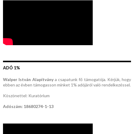
ADÓ 1%
Walper István Alapítvány
a csapatunk fő támogatója. Kérjük, hogy
ebben az évben támogasson minket 1% adójáról való rendelkezéssel.
Köszönettel: Kuratórium
Adószám: 18680274-1-13