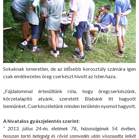
Sokaknak ismeretlen, de az idősebb korosztály számára igen
csak emlékezetes öreg cserkészt hívott az Isten haza.
„Fájdalommal értesültünk róla, hogy öregcserkészünk,
körzetalapító atyánk, szeretett Blabánk itt hagyott
bennünket. Cserkészéletünk minden területén nyomot hagyott.
A hivatalos gyászjelentés szerint:
” 2013. július 24-én, életének 78., házasságának 54. évében,
hosszan tartó betegség és rövid szenvedés után visszaadta lelkét