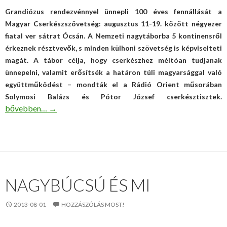
Grandiózus rendezvénnyel ünnepli 100 éves fennállását a
Magyar Cserkészszövetség: augusztus 11-19. között négyezer
fiatal ver sátrat Ócsán. A Nemzeti nagytáborba 5 kontinensről
érkeznek résztvevők, s minden külhoni szövetség is képviselteti
magát. A tábor célja, hogy cserkészhez méltóan tudjanak
ünnepelni, valamit erősítsék a határon túli magyarsággal való
együttműködést – mondták el a Rádió Orient műsorában
Solymosi Balázs és Pótor József cserkésztisztek.
Évszázados cserkész buli – Ócsa
bővebben…
→
NAGYBÚCSÚ ÉS MI
2013-08-01
HOZZÁSZÓLÁS MOST!