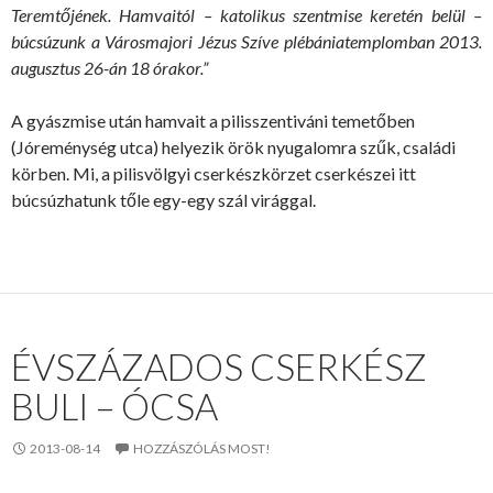
Teremtőjének. Hamvaitól – katolikus szentmise keretén belül –
búcsúzunk a Városmajori Jézus Szíve plébániatemplomban 2013.
augusztus 26-án 18 órakor.”
A gyászmise után hamvait a pilisszentiváni temetőben
(Jóreménység utca) helyezik örök nyugalomra szűk, családi
körben. Mi, a pilisvölgyi cserkészkörzet cserkészei itt
búcsúzhatunk tőle egy-egy szál virággal.
ÉVSZÁZADOS CSERKÉSZ
BULI – ÓCSA
2013-08-14
HOZZÁSZÓLÁS MOST!