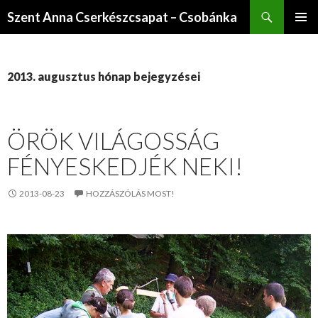
Keresés
Szent Anna Cserkészcsapat – Csobánka
KILÉPÉS
ELSŐDL
A
MENÜ
TARTALOMBA
2013. augusztus hónap bejegyzései
ÖRÖK VILÁGOSSÁG
FÉNYESKEDJÉK NEKI!
2013-08-23
HOZZÁSZÓLÁS MOST!