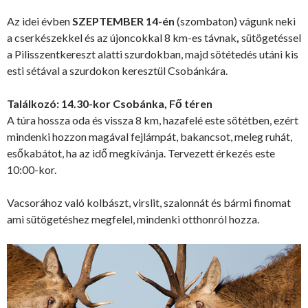
Az idei évben
SZEPTEMBER 14-én
(szombaton) vágunk neki
a cserkészekkel és az újoncokkal 8 km-es távnak
,
sütögetéssel
a Pilisszentkereszt alatti szurdokban, majd sötétedés utáni kis
esti sétával a szurdokon keresztül Csobánkára.
Találkozó: 14.30-kor Csobánka, Fő téren
A túra hossza oda és vissza 8 km, hazafelé este sötétben, ezért
mindenki hozzon magával fejlámpát, bakancsot, meleg ruhát,
esőkabátot, ha az idő megkívánja. Tervezett érkezés este
10:00-kor.
Vacsorához való kolbászt, virslit, szalonnát és bármi finomat
ami sütögetéshez megfelel, mindenki otthonról hozza.