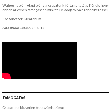
Walper István Alapítvány
a csapatunk fő támogatója. Kérjük, hogy
ebben az évben támogasson minket 1% adójáról való rendelkezéssel.
Köszönettel: Kuratórium
Adószám: 18680274-1-13
TÁMOGATÁS
Csapatunk közvetlen bankszámlaszáma: