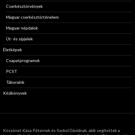
Cserkésztörvények
Magyar cserkésztörténelem
Magyar népdalok
Út- és sípjelek
Életképek
Csapatprogramok
PCST
Táboraink
Kézikönyvek
Köszönet Kása Péternek és Szokol Dávidnak, akik segítettek a