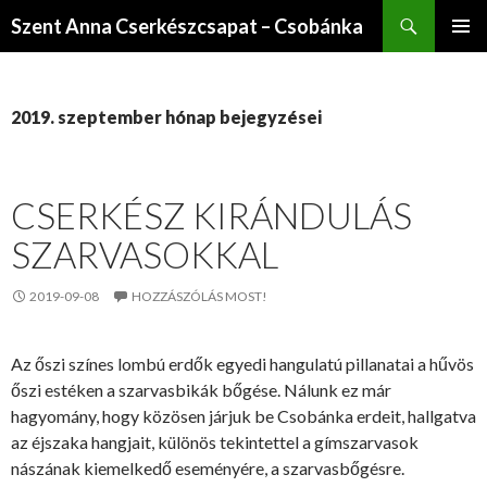
Keresés
Szent Anna Cserkészcsapat – Csobánka
KILÉPÉS
ELSŐDL
A
MENÜ
TARTALOMBA
2019. szeptember hónap bejegyzései
CSERKÉSZ KIRÁNDULÁS
SZARVASOKKAL
2019-09-08
HOZZÁSZÓLÁS MOST!
Az őszi színes lombú erdők egyedi hangulatú pillanatai a hűvös
őszi estéken a szarvasbikák bőgése. Nálunk ez már
hagyomány, hogy közösen járjuk be Csobánka erdeit, hallgatva
az éjszaka hangjait, különös tekintettel a gímszarvasok
nászának kiemelkedő eseményére, a szarvasbőgésre.