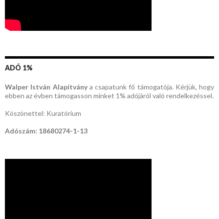
ADÓ 1%
Walper István Alapítvány
a csapatunk fő támogatója. Kérjük, hogy
ebben az évben támogasson minket 1% adójáról való rendelkezéssel.
Köszönettel: Kuratórium
Adószám: 18680274-1-13