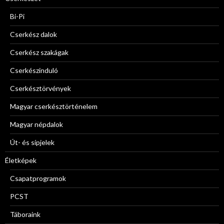
Bi-Pi
Cserkész dalok
Cserkész szakágak
Cserkészinduló
Cserkésztörvények
Magyar cserkésztörténelem
Magyar népdalok
Út- és sípjelek
Életképek
Csapatprogramok
PCST
Táboraink