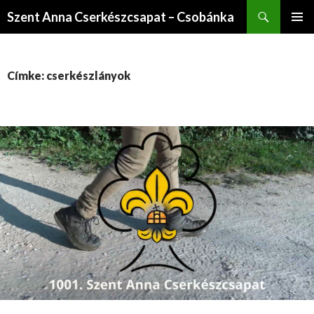
Keresés
Szent Anna Cserkészcsapat – Csobánka
KILÉPÉS
ELSŐDL
A
MENÜ
TARTALOMBA
Címke: cserkészlányok