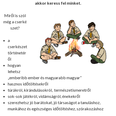
akkor keress fel minket.
Miről is szól
még a cserké
szet?
a
cserkészet
történetér
ől
hogyan
lehetsz
„emberibb ember és magyarabb magyar”
hasznos időtöltésekről
túrákról, kirándulásokról, természetismeretről
sok-sok játékról, vidámságról, énekekről
szerezhetsz jó barátokat, jó társaságot a tanuláshoz,
munkához és egészséges időtöltéshez, szórakozáshoz