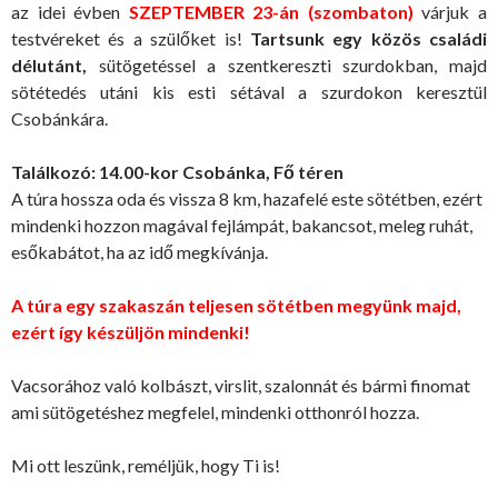
az idei évben
SZEPTEMBER 23-án
(szombaton)
várjuk a
testvéreket és a szülőket is!
Tartsunk egy közös családi
délutánt,
sütögetéssel a szentkereszti szurdokban, majd
sötétedés utáni kis esti sétával a szurdokon keresztül
Csobánkára.
Találkozó: 14.00-kor Csobánka, Fő téren
A túra hossza oda és vissza 8 km, hazafelé este sötétben, ezért
mindenki hozzon magával fejlámpát, bakancsot, meleg ruhát,
esőkabátot, ha az idő megkívánja.
A túra egy szakaszán teljesen sötétben megyünk majd,
ezért így készüljön mindenki!
Vacsorához való kolbászt, virslit, szalonnát és bármi finomat
ami sütögetéshez megfelel, mindenki otthonról hozza.
Mi ott leszünk, reméljük, hogy Ti is!