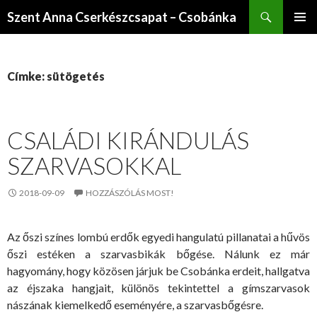
Keresés
Szent Anna Cserkészcsapat – Csobánka
KILÉPÉS
ELSŐDL
A
MENÜ
TARTALOMBA
Címke: sütögetés
CSALÁDI KIRÁNDULÁS
SZARVASOKKAL
2018-09-09
HOZZÁSZÓLÁS MOST!
Az őszi színes lombú erdők egyedi hangulatú pillanatai a hűvös
őszi estéken a szarvasbikák bőgése. Nálunk ez már
hagyomány, hogy közösen járjuk be Csobánka erdeit, hallgatva
az éjszaka hangjait, különös tekintettel a gímszarvasok
nászának kiemelkedő eseményére, a szarvasbőgésre.