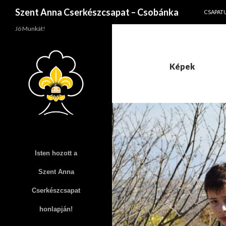
KILÉPÉS
Keresés
Szent Anna Cserkészcsapat – Csobánka
CSAPAT
Jó Munkát!
Képek
Isten hozott a
Szent Anna
Cserkészcsapat
honlapján!