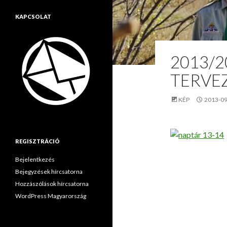
KAPCSOLAT
2013/2
TERVE
KÉP
2013-09
REGISZTRÁCIÓ
Bejelentkezés
Bejegyzések hírcsatorna
Hozzászólások hírcsatorna
WordPress Magyarország