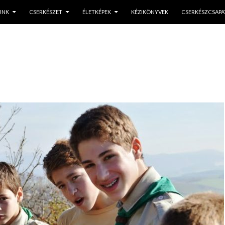
 A TARTALOMBA
UNK
CSERKÉSZET
ÉLETKÉPEK
KÉZIKÖNYVEK
CSERKÉSZCSAPA