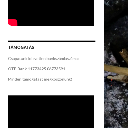
TÁMOGATÁS
Csapatunk közvetlen bankszámlaszáma:
OTP Bank
11773425 06773591
Minden támogatást megköszönünk!