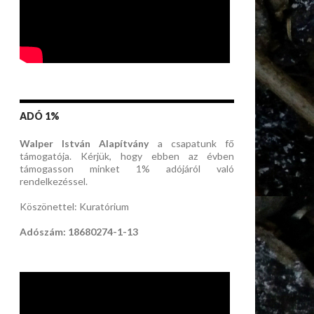
ADÓ 1%
Walper István Alapítvány
a csapatunk fő
támogatója. Kérjük, hogy ebben az évben
támogasson minket 1% adójáról való
rendelkezéssel.
Köszönettel: Kuratórium
Adószám: 18680274-1-13