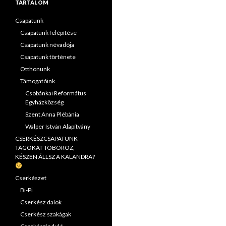
TARTALOM
Csapatunk
Csapatunk felépítése
Csapatunk névadója
Csapatunk története
Otthonunk
Támogatóink
Csobánkai Református
Egyházközség
Szent Anna Plébánia
Walper István Alapítvány
CSERKÉSZCSAPATUNK
TAGOKAT TOBOROZ,
KÉSZEN ÁLLSZ A KALANDRA?
Cserkészet
Bi-Pi
Cserkész dalok
Cserkész szakágak