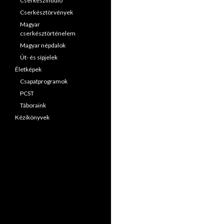
Cserkészinduló
Cserkésztörvények
Magyar
cserkésztörténelem
Magyar népdalok
Út- és sípjelek
Életképek
Csapatprogramok
PCST
Táboraink
Kézikönyvek